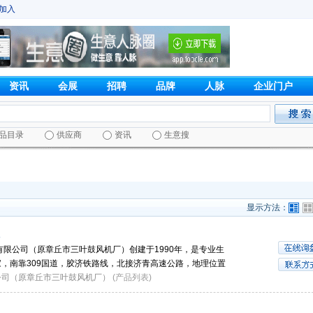
加入
资讯
会展
招聘
品牌
人脉
企业门户
品目录
供应商
资讯
生意搜
显示方法：
有限公司（原章丘市三叶鼓风机厂）创建于1990年，是专业生
，南靠309国道，胶济铁路线，北接济青高速公路，地理位置
“质量第一
公司（原章丘市三叶鼓风机厂）
(产品列表)