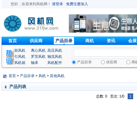
您好，欢迎来到
风机网
！
请登录
免费注册加入
首页
供应商
产品目录
商机
资讯
会展
鼓风机
离心风机
高压风机
引风机
罗茨风机
轴流风机
产品目录
供应商
商
风机箱
轴承
风机配件
首页
>
产品目录
>
风机
>
其他风机
产品列表
总数: 0 页次: 1/0
1